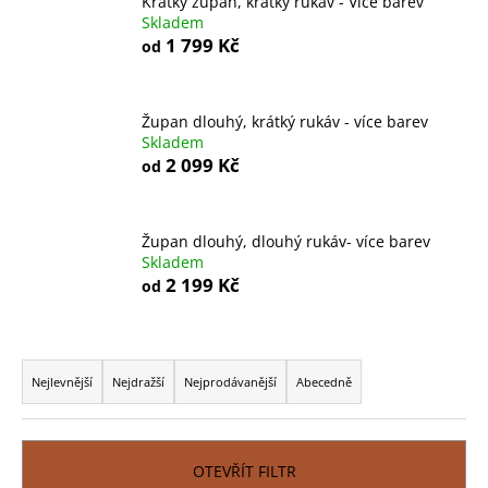
Krátký župan, krátký rukáv - Více barev
a
Skladem
1 799 Kč
od
j
í
t
Župan dlouhý, krátký rukáv - více barev
?
Skladem
2 099 Kč
od
Župan dlouhý, dlouhý rukáv- více barev
HLEDAT
Skladem
2 199 Kč
od
D
Ř
o
a
Nejlevnější
Nejdražší
Nejprodávanější
Abecedně
p
z
o
e
r
n
u
OTEVŘÍT FILTR