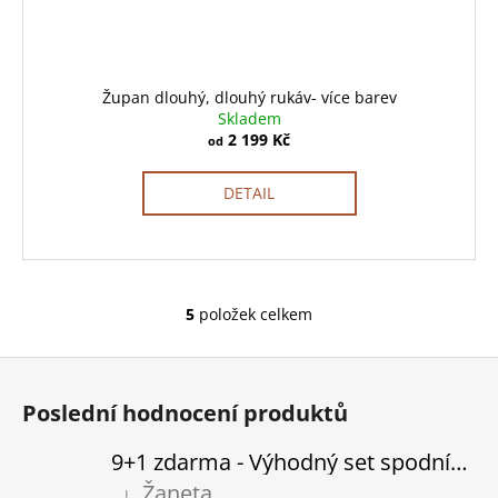
Župan dlouhý, dlouhý rukáv- více barev
Skladem
2 199 Kč
od
DETAIL
5
položek celkem
O
v
Z
l
á
á
Poslední hodnocení produktů
d
p
a
a
9+1 zdarma - Výhodný set spodního prádla
c
t
Žaneta
í
|