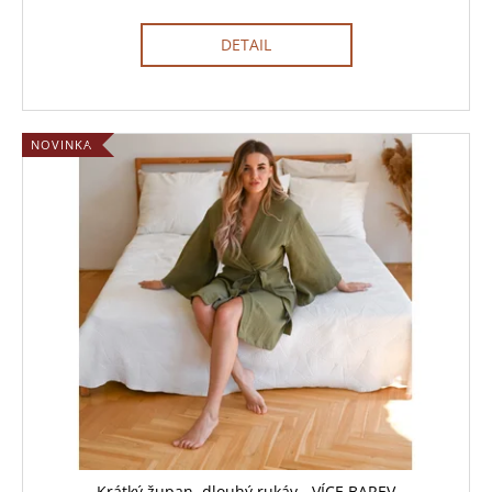
DETAIL
NOVINKA
Krátký župan, dlouhý rukáv - VÍCE BAREV