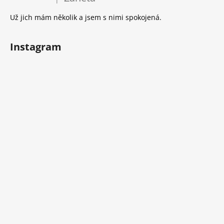
Hodnocení produktu je 5 z 5 hvězdiček.
í
p
Už jich mám několik a jsem s nimi spokojená.
r
v
k
Instagram
y
v
ý
p
i
s
u