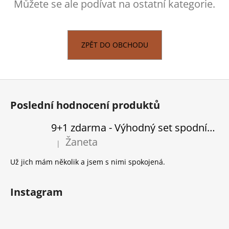
Můžete se ale podívat na ostatní kategorie.
a
j
í
ZPĚT DO OBCHODU
t
?
Z
á
Poslední hodnocení produktů
p
HLEDAT
a
9+1 zdarma - Výhodný set spodního prádla
t
Žaneta
|
Hodnocení produktu je 5 z 5 hvězdiček.
í
D
Už jich mám několik a jsem s nimi spokojená.
o
p
Instagram
o
r
u