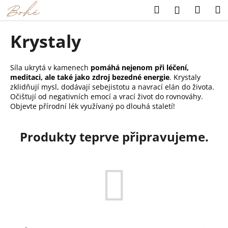
K
Přejít
Hledat
Náku
M
Přihlášení
na
o
obsah
Zpět
Zpět
košík
š
Krystaly
í
C
k
o
Síla ukrytá v kamenech
pomáhá nejenom při léčení,
meditaci, ale také jako zdroj bezedné energie
. Krystaly
p
zklidňují mysl, dodávají sebejistotu a navrací elán do života.
o
Očišťují od negativních emocí a vrací život do rovnováhy.
t
Objevte přírodní lék využívaný po dlouhá staletí!
ř
e
Produkty teprve připravujeme.
b
u
j
e
t
e
n