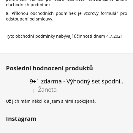
obchodních podmínek.
8. Přílohou obchodních podmínek je vzorový formulář pro
odstoupení od smlouvy.
Tyto obchodní podmínky nabývají účinnosti dnem 4.7.2021
Z
á
Poslední hodnocení produktů
p
a
9+1 zdarma - Výhodný set spodního prádla
t
Žaneta
|
Hodnocení produktu je 5 z 5 hvězdiček.
í
Už jich mám několik a jsem s nimi spokojená.
Instagram