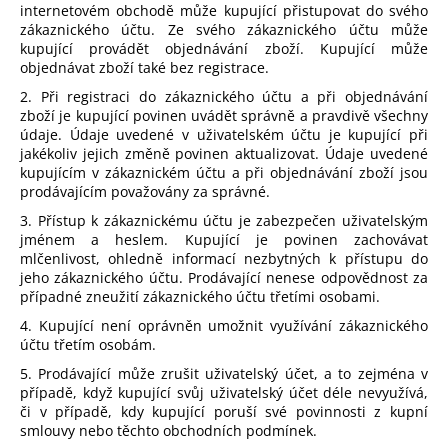
internetovém obchodě může kupující přistupovat do svého
zákaznického účtu. Ze svého zákaznického účtu může
kupující provádět objednávání zboží. Kupující může
objednávat zboží také bez registrace.
2. Při registraci do zákaznického účtu a při objednávání
zboží je kupující povinen uvádět správně a pravdivě všechny
údaje. Údaje uvedené v uživatelském účtu je kupující při
jakékoliv jejich změně povinen aktualizovat. Údaje uvedené
kupujícím v zákaznickém účtu a při objednávání zboží jsou
prodávajícím považovány za správné.
3. Přístup k zákaznickému účtu je zabezpečen uživatelským
jménem a heslem. Kupující je povinen zachovávat
mlčenlivost, ohledně informací nezbytných k přístupu do
jeho zákaznického účtu. Prodávající nenese odpovědnost za
případné zneužití zákaznického účtu třetími osobami.
4. Kupující není oprávněn umožnit využívání zákaznického
účtu třetím osobám.
5. Prodávající může zrušit uživatelský účet, a to zejména v
případě, když kupující svůj uživatelský účet déle nevyužívá,
či v případě, kdy kupující poruší své povinnosti z kupní
smlouvy nebo těchto obchodních podmínek.