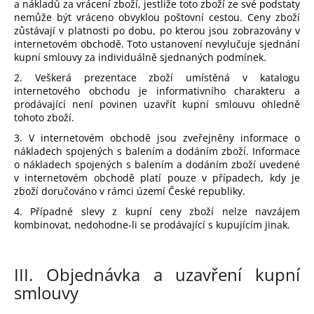
č
a nákladů za vrácení zboží, jestliže toto zboží ze své podstaty
u
nemůže být vráceno obvyklou poštovní cestou. Ceny zboží
zůstávají v platnosti po dobu, po kterou jsou zobrazovány v
j
internetovém obchodě. Toto ustanovení nevylučuje sjednání
e
kupní smlouvy za individuálně sjednaných podmínek.
m
e
2. Veškerá prezentace zboží umístěná v katalogu
internetového obchodu je informativního charakteru a
prodávající není povinen uzavřít kupní smlouvu ohledně
tohoto zboží.
ŠATY
BELLE
3. V internetovém obchodě jsou zveřejněny informace o
-
nákladech spojených s balením a dodáním zboží. Informace
VÍCE
o nákladech spojených s balením a dodáním zboží uvedené
BAREV
v internetovém obchodě platí pouze v případech, kdy je
1
zboží doručováno v rámci území České republiky.
799
Kč
4. Případné slevy z kupní ceny zboží nelze navzájem
kombinovat, nedohodne-li se prodávající s kupujícím jinak.
III.
Objednávka a uzavření kupní
smlouvy