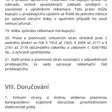
náhradu účelně vynaložených nákladů vzniklých v
souvislosti s uplatněním reklamace. Toto právo může
kupující u prodávajícího uplatnit ve lhůtě do jednoho měsíce
po uplynutí záruční doby, v opačném případě ho soud
nemusí přiznat.
19. Volbu způsobu reklamace má kupující.
20. Práva a povinnosti smluvních stran ohledně práv z
vadného plnění se řídí § 1914 až 1925, § 2099 až 2117 a §
2161 až 2174 občanského zákoníku a zákonem č. 634/1992
Sb., o ochraně spotřebitele.
21. Další práva a povinnosti stran související s odpovědností
prodávajícího za vady upravuje reklamační řád
prodávajícího.
VIII.
Doručování
1. Smluvní strany si mohou veškerou písemnou
korespondenci vzájemně doručovat prostřednictvím
elektronické pošty.