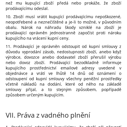
než mu kupující zboží předá nebo prokáže, že zboží
prodávajícímu odeslal.
10. Zboží musí vrátit kupující prodávajícímu nepoškozené,
neopotřebené a neznečištěné a je-li to možné, v původním
obalu. Nárok na náhradu škody vzniklé na zboží je
prodávající oprávněn jednostranně započíst proti nároku
kupujícího na vrácení kupní ceny.
11. Prodávající je oprávněn odstoupit od kupní smlouvy z
důvodu vyprodání zásob, nedostupnosti zboží, anebo když
výrobce, dovozce anebo dodavatel zboží přerušil výrobu
nebo dovoz zboží. Prodávající bezodkladně informuje
kupujícího prostřednictví emailové adresy uvedené v
objednávce a vrátí ve lhůtě 14 dnů od oznámení o
odstoupení od kupní smlouvy všechny peněžní prostředky
včetně nákladů na dodání, které od něho na základě
smlouvy přijal, a to stejným způsobem, popřípadě
způsobem určeným kupujícím.
VII.
Práva z vadného plnění