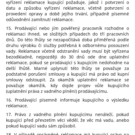
vyřízení reklamace kupující požaduje, jakož i potvrzení o
datu a způsobu vyřízení reklamace, včetně potvrzení o
provedení opravy a době jejího trvání, případně písemné
odůvodnění zamítnutí reklamace.
15. Prodávající nebo jím pověřený pracovník rozhodne o
reklamaci ihned, ve složitých případech do tří pracovních
dnů. Do této lhůty se nezapočítává doba přiměřená podle
druhu výrobku či služby potřebná k odbornému posouzení
vady. Reklamace včetně odstranění vady musí být vyřízena
bezodkladně, nejpozději do 30 dnů ode dne uplatnění
reklamace, pokud se prodávající s kupujícím nedohodne na
delší lhůtě. Marné uplynutí této lhůty se považuje za
podstatné porušení smlouvy a kupující má právo od kupní
smlouvy odstoupit. Za okamžik uplatnění reklamace se
považuje okamžik, kdy dojde projev vůle kupujícího
(uplatnění práva z vadného plnění) prodávajícímu.
16. Prodávající písemně informuje kupujícího o výsledku
reklamace.
17. Právo z vadného plnění kupujícímu nenáleží, pokud
kupující před převzetím věci věděl, že věc má vadu, anebo
pokud kupující vadu sám způsobil.
18. V případě oprávněné reklamace má kupující právo na