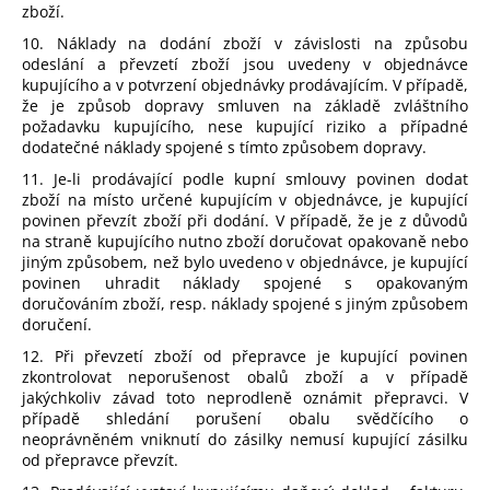
zboží.
10. Náklady na dodání zboží v závislosti na způsobu
odeslání a převzetí zboží jsou uvedeny v objednávce
kupujícího a v potvrzení objednávky prodávajícím. V případě,
že je způsob dopravy smluven na základě zvláštního
požadavku kupujícího, nese kupující riziko a případné
dodatečné náklady spojené s tímto způsobem dopravy.
11. Je-li prodávající podle kupní smlouvy povinen dodat
zboží na místo určené kupujícím v objednávce, je kupující
povinen převzít zboží při dodání. V případě, že je z důvodů
na straně kupujícího nutno zboží doručovat opakovaně nebo
jiným způsobem, než bylo uvedeno v objednávce, je kupující
povinen uhradit náklady spojené s opakovaným
doručováním zboží, resp. náklady spojené s jiným způsobem
doručení.
12. Při převzetí zboží od přepravce je kupující povinen
zkontrolovat neporušenost obalů zboží a v případě
jakýchkoliv závad toto neprodleně oznámit přepravci. V
případě shledání porušení obalu svědčícího o
neoprávněném vniknutí do zásilky nemusí kupující zásilku
od přepravce převzít.