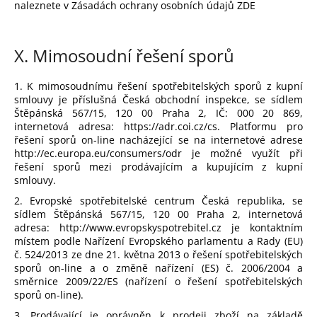
naleznete v Zásadách ochrany osobních údajů ZDE
X.
Mimosoudní řešení sporů
1. K mimosoudnímu řešení spotřebitelských sporů z kupní
smlouvy je příslušná Česká obchodní inspekce, se sídlem
Štěpánská 567/15, 120 00 Praha 2, IČ: 000 20 869,
internetová adresa: https://adr.coi.cz/cs. Platformu pro
řešení sporů on-line nacházející se na internetové adrese
http://ec.europa.eu/consumers/odr je možné využít při
řešení sporů mezi prodávajícím a kupujícím z kupní
smlouvy.
2. Evropské spotřebitelské centrum Česká republika, se
sídlem Štěpánská 567/15, 120 00 Praha 2, internetová
adresa: http://www.evropskyspotrebitel.cz je kontaktním
místem podle Nařízení Evropského parlamentu a Rady (EU)
č. 524/2013 ze dne 21. května 2013 o řešení spotřebitelských
sporů on-line a o změně nařízení (ES) č. 2006/2004 a
směrnice 2009/22/ES (nařízení o řešení spotřebitelských
sporů on-line).
3. Prodávající je oprávněn k prodeji zboží na základě