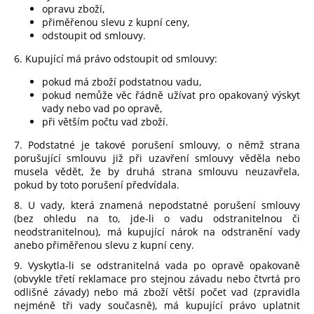
opravu zboží,
přiměřenou slevu z kupní ceny,
odstoupit od smlouvy.
6. Kupující má právo odstoupit od smlouvy:
pokud má zboží podstatnou vadu,
pokud nemůže věc řádně užívat pro opakovaný výskyt
vady nebo vad po opravě,
při větším počtu vad zboží.
7. Podstatné je takové porušení smlouvy, o němž strana
porušující smlouvu již při uzavření smlouvy věděla nebo
musela vědět, že by druhá strana smlouvu neuzavřela,
pokud by toto porušení předvídala.
8. U vady, která znamená nepodstatné porušení smlouvy
(bez ohledu na to, jde-li o vadu odstranitelnou či
neodstranitelnou), má kupující nárok na odstranění vady
anebo přiměřenou slevu z kupní ceny.
9. Vyskytla-li se odstranitelná vada po opravě opakovaně
(obvykle třetí reklamace pro stejnou závadu nebo čtvrtá pro
odlišné závady) nebo má zboží větší počet vad (zpravidla
nejméně tři vady současně), má kupující právo uplatnit