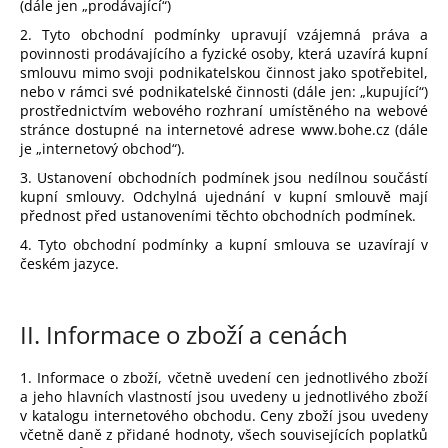
(dále jen „prodávající“)
a
2. Tyto obchodní podmínky upravují vzájemná práva a
j
povinnosti prodávajícího a fyzické osoby, která uzavírá kupní
í
smlouvu mimo svoji podnikatelskou činnost jako spotřebitel,
nebo v rámci své podnikatelské činnosti (dále jen: „kupující“)
t
prostřednictvím webového rozhraní umístěného na webové
?
stránce dostupné na internetové adrese www.bohe.cz (dále
je „internetový obchod“).
3. Ustanovení obchodních podmínek jsou nedílnou součástí
kupní smlouvy. Odchylná ujednání v kupní smlouvě mají
přednost před ustanoveními těchto obchodních podmínek.
HLEDAT
4. Tyto obchodní podmínky a kupní smlouva se uzavírají v
českém jazyce.
D
II.
Informace o zboží a cenách
o
p
1. Informace o zboží, včetně uvedení cen jednotlivého zboží
o
a jeho hlavních vlastností jsou uvedeny u jednotlivého zboží
r
v katalogu internetového obchodu. Ceny zboží jsou uvedeny
u
včetně daně z přidané hodnoty, všech souvisejících poplatků