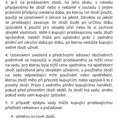
3. Je-li na prodávaném zboží, na jeho obalu, v návodu
připojenému ke zboží nebo v reklamě v souladu s jinými
právními předpisy uvedena doba, po kterou lze zboží použít,
použijí se ustanovení o záruce za jakost. Zárukou za jakost
se prodávající zavazuje, že zboží bude po určitou dobu
způsobilé k použití pro obvyklý účel nebo že si zachová
obvyklé vlastnosti. Vytkl-li kupující prodávajícímu vadu zboží
oprávněně, neběží lhůta pro uplatnění práv z vadného
plnění ani záruční doba po dobu, po kterou nemůže kupující
vadné zboží užívat.
4. Ustanovení uvedená v předchozím odstavci obchodních
podmínek se nepoužijí u zboží prodávaného za nižší cenu
na vadu, pro kterou byla nižší cena ujednána, na opotřebení
zboží způsobené jeho obvyklým užíváním, u použitého zboží
na vadu odpovídající míře používání nebo opotřebení,
kterou zboží mělo při převzetí kupujícím, nebo vyplývá-li to z
povahy zboží. Právo z vadného plnění kupujícímu nenáleží,
pokud před převzetím zboží věděl, že zboží má vadu, anebo
pokud vadu sám kupující způsobil.
5. V případě výskytu vady může kupující prodávajícímu
předložit reklamaci a požadovat:
výměnu za nové zboží,