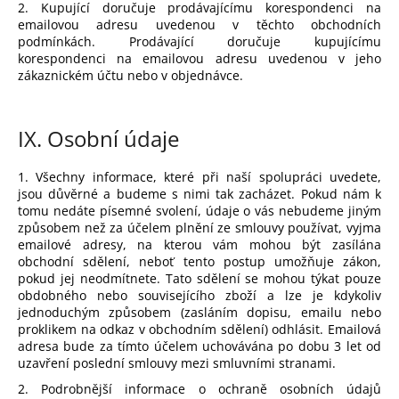
2. Kupující doručuje prodávajícímu korespondenci na
emailovou adresu uvedenou v těchto obchodních
podmínkách. Prodávající doručuje kupujícímu
korespondenci na emailovou adresu uvedenou v jeho
zákaznickém účtu nebo v objednávce.
IX.
Osobní údaje
1. Všechny informace, které při naší spolupráci uvedete,
jsou důvěrné a budeme s nimi tak zacházet. Pokud nám k
tomu nedáte písemné svolení, údaje o vás nebudeme jiným
způsobem než za účelem plnění ze smlouvy používat, vyjma
emailové adresy, na kterou vám mohou být zasílána
obchodní sdělení, neboť tento postup umožňuje zákon,
pokud jej neodmítnete. Tato sdělení se mohou týkat pouze
obdobného nebo souvisejícího zboží a lze je kdykoliv
jednoduchým způsobem (zasláním dopisu, emailu nebo
proklikem na odkaz v obchodním sdělení) odhlásit. Emailová
adresa bude za tímto účelem uchovávána po dobu 3 let od
uzavření poslední smlouvy mezi smluvními stranami.
2. Podrobnější informace o ochraně osobních údajů