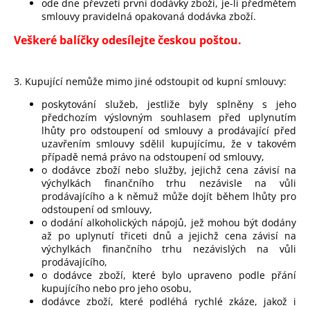
ode dne převzetí první dodávky zboží, je-li předmětem
smlouvy pravidelná opakovaná dodávka zboží.
Veškeré balíčky odesílejte českou poštou.
3. Kupující nemůže mimo jiné odstoupit od kupní smlouvy:
poskytování služeb, jestliže byly splněny s jeho
předchozím výslovným souhlasem před uplynutím
lhůty pro odstoupení od smlouvy a prodávající před
uzavřením smlouvy sdělil kupujícímu, že v takovém
případě nemá právo na odstoupení od smlouvy,
o dodávce zboží nebo služby, jejichž cena závisí na
výchylkách finančního trhu nezávisle na vůli
prodávajícího a k němuž může dojít během lhůty pro
odstoupení od smlouvy,
o dodání alkoholických nápojů, jež mohou být dodány
až po uplynutí třiceti dnů a jejichž cena závisí na
výchylkách finančního trhu nezávislých na vůli
prodávajícího,
o dodávce zboží, které bylo upraveno podle přání
kupujícího nebo pro jeho osobu,
dodávce zboží, které podléhá rychlé zkáze, jakož i