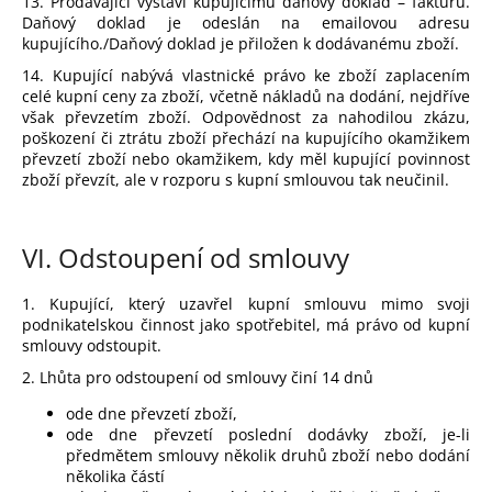
13. Prodávající vystaví kupujícímu daňový doklad – fakturu.
Daňový doklad je odeslán na emailovou adresu
kupujícího./Daňový doklad je přiložen k dodávanému zboží.
14. Kupující nabývá vlastnické právo ke zboží zaplacením
celé kupní ceny za zboží, včetně nákladů na dodání, nejdříve
však převzetím zboží. Odpovědnost za nahodilou zkázu,
poškození či ztrátu zboží přechází na kupujícího okamžikem
převzetí zboží nebo okamžikem, kdy měl kupující povinnost
zboží převzít, ale v rozporu s kupní smlouvou tak neučinil.
VI.
Odstoupení od smlouvy
1. Kupující, který uzavřel kupní smlouvu mimo svoji
podnikatelskou činnost jako spotřebitel, má právo od kupní
smlouvy odstoupit.
2. Lhůta pro odstoupení od smlouvy činí 14 dnů
ode dne převzetí zboží,
ode dne převzetí poslední dodávky zboží, je-li
předmětem smlouvy několik druhů zboží nebo dodání
několika částí