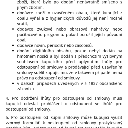
zboží, které bylo po dodání nenávratně smíseno s
jiným zbožím,
dodávce zboží v uzavřeném obalu, které kupující z
obalu vyňal a z hygienických důvodů jej není možné
vrátit,
dodávce zvukové nebo obrazové nahrávky nebo
počítačového programu, pokud porušil jejich původní
obal,
dodávce novin, periodik nebo časopisů,
dodání digitálního obsahu, pokud nebyl dodán na
hmotném nosiči a byl dodán s předchozím výslovným
souhlasem kupujícího před uplynutím lhůty pro
odstoupení od smlouvy a prodávající před uzavřením
smlouvy sdělil kupujícímu, že v takovém případě nemá
právo na odstoupení od smlouvy,
v dalších případech uvedených v § 1837 občanského
zákoníku.
4. Pro dodržení lhůty pro odstoupení od smlouvy musí
kupující odeslat prohlášení o odstoupení ve lhůtě pro
odstoupení od smlouvy.
5. Pro odstoupení od kupní smlouvy může kupující využít
vzorový formulář k odstoupení od smlouvy poskytovaný