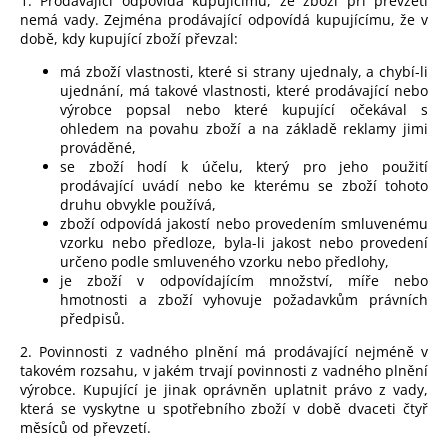
1. Prodávající odpovídá kupujícímu, že zboží při převzetí
nemá vady. Zejména prodávající odpovídá kupujícímu, že v
době, kdy kupující zboží převzal:
má zboží vlastnosti, které si strany ujednaly, a chybí-li
ujednání, má takové vlastnosti, které prodávající nebo
výrobce popsal nebo které kupující očekával s
ohledem na povahu zboží a na základě reklamy jimi
prováděné,
se zboží hodí k účelu, který pro jeho použití
prodávající uvádí nebo ke kterému se zboží tohoto
druhu obvykle používá,
zboží odpovídá jakostí nebo provedením smluvenému
vzorku nebo předloze, byla-li jakost nebo provedení
určeno podle smluveného vzorku nebo předlohy,
je zboží v odpovídajícím množství, míře nebo
hmotnosti a
zboží vyhovuje požadavkům právních
předpisů.
2. Povinnosti z vadného plnění má prodávající nejméně v
takovém rozsahu, v jakém trvají povinnosti z vadného plnění
výrobce. Kupující je jinak oprávněn uplatnit právo z vady,
která se vyskytne u spotřebního zboží v době dvaceti čtyř
měsíců od převzetí.