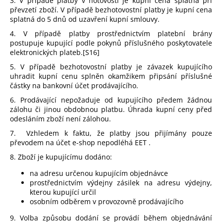
3. V případě platby v hotovosti je kupní cena splatná při
převzetí zboží. V případě bezhotovostní platby je kupní cena
splatná do 5 dnů od uzavření kupní smlouvy.
4. V případě platby prostřednictvím platební brány
postupuje kupující podle pokynů příslušného poskytovatele
elektronických plateb.[S16]
5. V případě bezhotovostní platby je závazek kupujícího
uhradit kupní cenu splněn okamžikem připsání příslušné
částky na bankovní účet prodávajícího.
6. Prodávající nepožaduje od kupujícího předem žádnou
zálohu či jinou obdobnou platbu. Úhrada kupní ceny před
odesláním zboží není zálohou.
7.
Vzhledem k faktu, že platby jsou přijímány pouze
převodem na účet e-shop nepodléhá EET .
8. Zboží je kupujícímu dodáno:
na adresu určenou kupujícím objednávce
prostřednictvím výdejny zásilek na adresu výdejny,
kterou kupující určil
osobním odběrem v provozovně prodávajícího
9.
Volba způsobu dodání se provádí během objednávání