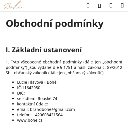
K
Přejít
Hledat
Náku
M
Přihlášení
na
o
obsah
Zpět
Zpět
košík
š
Obchodní podmínky
í
C
k
o
p
I. Základní ustanovení
o
t
1. Tyto všeobecné obchodní podmínky (dále jen „obchodní
ř
podmínky“) jsou vydané dle § 1751 a násl. zákona č. 89/2012
Sb., občanský zákoník (dále jen „občanský zákoník“)
e
b
Lucie Hlavová - Bohé
IČ:11642980
u
DIČ:
j
se sídlem: Rouské 74
e
kontaktní údaje:
email: brandbohe@gmail.com
t
telefon: +420608421564
e
www.bohe.cz
n