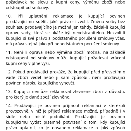
požadavek na slevu z kupní ceny, výměnu zboží nebo
odstoupit od smlouvy.
10. Při uplatnění reklamace je kupující povinen
prodávajícímu sdělit, jaké právo si zvolil. Změna volby bez
souhlasu prodávajícího je možná jen tehdy, žádal-li kupující
opravu vady, která se ukáže být neodstranitelná. Nezvolí-li
kupující si své právo z podstatného porušení smlouvy včas,
má práva stejná jako při nepodstatném porušení smlouvy.
11. Není-li oprava nebo výměna zboží možná, na základě
odstoupení od smlouvy může kupující požadovat vrácení
kupní ceny v plné výši.
12. Pokud prodávající prokáže, že kupující před převzetím o
vadě zboží věděl nebo ji sám způsobil, není prodávající
povinen nároku kupujícího vyhovět.
13. Kupující nemůže reklamovat zlevněné zboží z důvodu,
pro který je dané zboží zlevněno.
14. Prodávající je povinen přijmout reklamaci v kterékoli
provozovně, v níž je přijetí reklamace možné, případně i v
sídle nebo místě podnikání. Prodávající je povinen
kupujícímu vydat písemné potvrzení o tom, kdy kupující
právo uplatnil, co je obsahem reklamace a jaký způsob