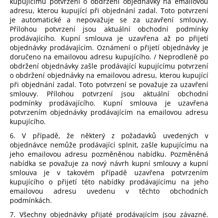
kupujícímu potvrzení o obdržení objednávky na emailovou
adresu, kterou kupující při objednání zadal. Toto potvrzení
je automatické a nepovažuje se za uzavření smlouvy.
Přílohou potvrzení jsou aktuální obchodní podmínky
prodávajícího. Kupní smlouva je uzavřena až po přijetí
objednávky prodávajícím. Oznámení o přijetí objednávky je
doručeno na emailovou adresu kupujícího. / Neprodleně po
obdržení objednávky zašle prodávající kupujícímu potvrzení
o obdržení objednávky na emailovou adresu, kterou kupující
při objednání zadal. Toto potvrzení se považuje za uzavření
smlouvy. Přílohou potvrzení jsou aktuální obchodní
podmínky prodávajícího. Kupní smlouva je uzavřena
potvrzením objednávky prodávajícím na emailovou adresu
kupujícího.
6. V případě, že některý z požadavků uvedených v
objednávce nemůže prodávající splnit, zašle kupujícímu na
jeho emailovou adresu pozměněnou nabídku. Pozměněná
nabídka se považuje za nový návrh kupní smlouvy a kupní
smlouva je v takovém případě uzavřena potvrzením
kupujícího o přijetí této nabídky prodávajícímu na jeho
emailovou adresu uvedenu v těchto obchodních
podmínkách.
7. Všechny objednávky přijaté prodávajícím jsou závazné.