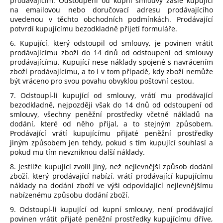
prodávajícím. Odstoupení od kupní smlouvy zašle kupující
na emailovou nebo doručovací adresu prodávajícího
uvedenou v těchto obchodních podmínkách. Prodávající
potvrdí kupujícímu bezodkladně přijetí formuláře.
6. Kupující, který odstoupil od smlouvy, je povinen vrátit
prodávajícímu zboží do 14 dnů od odstoupení od smlouvy
prodávajícímu. Kupující nese náklady spojené s navrácením
zboží prodávajícímu, a to i v tom případě, kdy zboží nemůže
být vráceno pro svou povahu obvyklou poštovní cestou.
7. Odstoupí-li kupující od smlouvy, vrátí mu prodávající
bezodkladně, nejpozději však do 14 dnů od odstoupení od
smlouvy, všechny peněžní prostředky včetně nákladů na
dodání, které od něho přijal, a to stejným způsobem.
Prodávající vrátí kupujícímu přijaté peněžní prostředky
jiným způsobem jen tehdy, pokud s tím kupující souhlasí a
pokud mu tím nevzniknou další náklady.
8. Jestliže kupující zvolil jiný, než nejlevnější způsob dodání
zboží, který prodávající nabízí, vrátí prodávající kupujícímu
náklady na dodání zboží ve výši odpovídající nejlevnějšímu
nabízenému způsobu dodání zboží.
9. Odstoupí-li kupující od kupní smlouvy, není prodávající
povinen vrátit přijaté peněžní prostředky kupujícímu dříve,