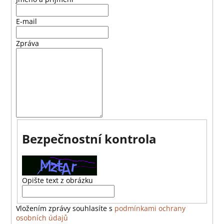
a
E-mail
j
í
Zpráva
t
?
HLEDAT
Bezpečnostní kontrola
D
o
p
Opište text z obrázku
o
r
Vložením zprávy souhlasíte s
podmínkami ochrany
u
osobních údajů