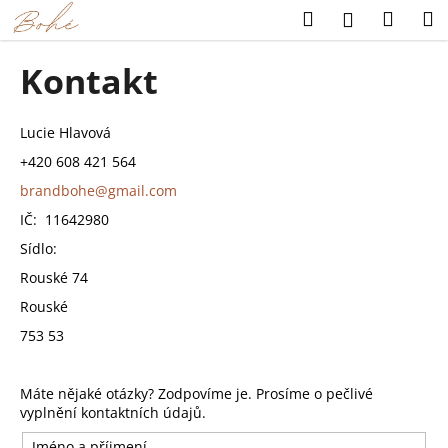
K
Přejít
Hledat
Náku
M
Přihlášení
na
o
obsah
Zpět
Zpět
košík
š
Kontakt
í
C
k
o
Lucie Hlavová
p
+420 608 421 564
o
brandbohe@gmail.com
t
IČ: 11642980
ř
Sídlo:
e
Rouské 74
b
Rouské
u
753 53
j
e
t
Máte nějaké otázky? Zodpovíme je. Prosíme o pečlivé
vyplnění kontaktních údajů.
e
n
Jméno a příjmení