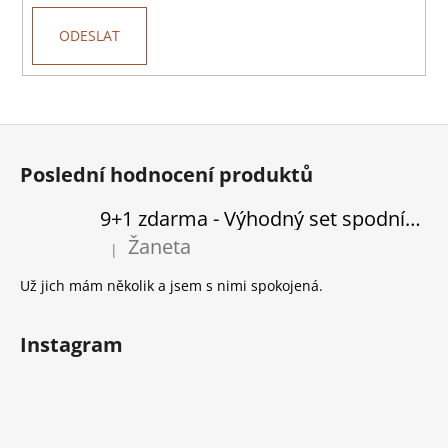
č
u
ODESLAT
j
e
m
e
Z
á
Poslední hodnocení produktů
ŠATY
p
BELLE
-
a
9+1 zdarma - Výhodný set spodního prádla
VÍCE
t
BAREV
Žaneta
|
Hodnocení produktu je 5 z 5 hvězdiček.
í
1
799
Už jich mám několik a jsem s nimi spokojená.
Kč
Instagram